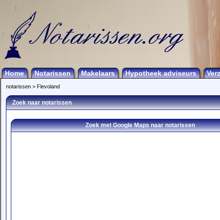
Home
Notarissen
Makelaars
Hypotheek adviseurs
Ver
notarissen
>
Flevoland
Zoek naar notarissen
Zoek met Google Maps naar notarissen